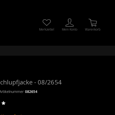
Merkzettel
Mein Konto
Warenkorb
hlupfjacke - 08/2654
Artikelnummer
082654
 *