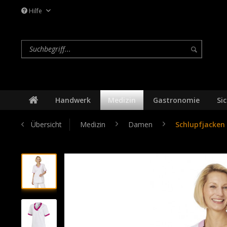
Hilfe
Handwerk
Medizin
Gastronomie
Si
Übersicht
Medizin
Damen
Schlupfjacken